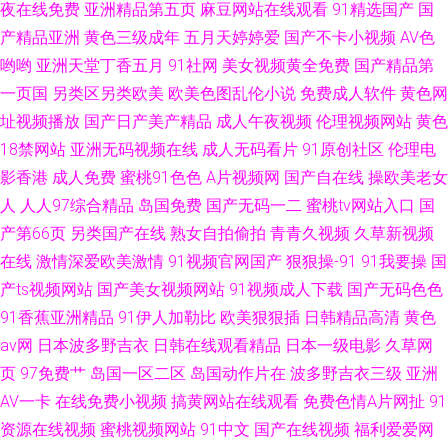
夜在线免费
亚洲精品第五页
麻豆网站在线观看
91精选国产
国
产精品亚洲
黄色三级成年
五月天婷婷爱
国产不卡小视频
AV色
哟哟
亚洲天堂丁香五月
91社网
美女视频黄全免费
国产精品第
一页国
另类区另类欧美
欧美色图乱伦小说
免费成人软件
黄色网
址视频播放
国产日产美产精品
成人午夜视频
伦理视频网站
黄色
18禁网站
亚洲无码视频在线
成人无码看片
91原创社区
伦理电
影香港
成人免费
蜜桃91色色
A片视频网
国产自在线
操欧美老女
人
人人97综合精品
岛国免费
国产无码一二
蜜桃tv网站入口
国
产第66页
另类国产在线
熟女自拍偷拍
青青久视频
久草新视频
在线
激情深爱欧美激情
91视频官网国产
狠狠操-91
91我要操
国
产ts视频网站
国产美女视频网站
91视频成人下载
国产无码色色
91香蕉亚洲精品
91伊人加勒比
欧美狠狠插
日韩精品高清
黄色
av网
日本波多野吉衣
日韩在线观看精品
日本一级电影
久草网
页
97免费艹
岛国一区二区
岛国动作片在
波多野吉衣三级
亚洲
AV一卡
在线免费小视频
搞黄网站在线观看
免费色情A片网扯
91
资源在线视频
蜜桃视频网站
91中文
国产在线视频
福利爱爱网