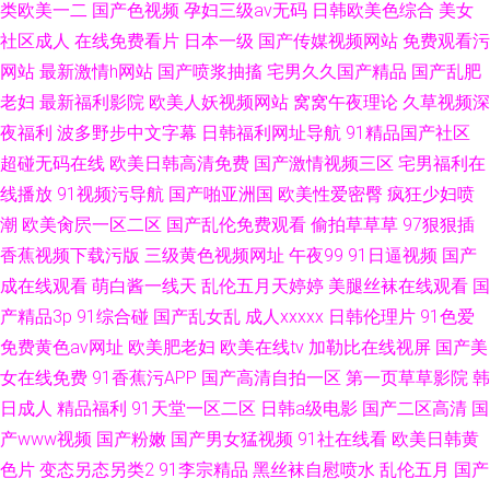
类欧美一二
国产色视频
孕妇三级av无码
日韩欧美色综合
美女
社区成人
在线免费看片
日本一级
国产传媒视频网站
免费观看污
网站
最新激情h网站
国产喷浆抽搐
宅男久久国产精品
国产乱肥
老妇
最新福利影院
欧美人妖视频网站
窝窝午夜理论
久草视频深
夜福利
波多野步中文字幕
日韩福利网址导航
91精品国产社区
超碰无码在线
欧美日韩高清免费
国产激情视频三区
宅男福利在
线播放
91视频污导航
国产啪亚洲国
欧美性爱密臀
疯狂少妇喷
潮
欧美肏屄一区二区
国产乱伦免费观看
偷拍草草草
97狠狠插
香蕉视频下载污版
三级黄色视频网址
午夜99
91日逼视频
国产
成在线观看
萌白酱一线天
乱伦五月天婷婷
美腿丝袜在线观看
国
产精品3p
91综合碰
国产乱女乱
成人xxxxx
日韩伦理片
91色爱
免费黄色av网址
欧美肥老妇
欧美在线tv
加勒比在线视屏
国产美
女在线免费
91香蕉污APP
国产高清自拍一区
第一页草草影院
韩
日成人
精品福利
91天堂一区二区
日韩a级电影
国产二区高清
国
产www视频
国产粉嫩
国产男女猛视频
91社在线看
欧美日韩黄
色片
变态另态另类2
91李宗精品
黑丝袜自慰喷水
乱伦五月
国产