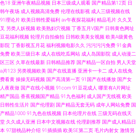
色18
亚洲午夜精品视频
日本三级成人观看
国产精品第12页
日
韩午夜场
成人视频高清免费
伦理在线影视
成人三级视频在线
91理论片
欧美日韩性爱福利
av午夜探花福利
精品毛片
久久叉
叉
另类人妖视频
欧美熟妇穴视频
丁香五月V国产
日韩黄色网址
豆花福利视频
轮理片自拍偷拍
日韩欧美美女视频
欧美A级黄色
影院
丁香影视五月花
福利视频电影久久
污污污污免费
91金典
免费
欧美三级日本
成人在线吃瓜网站
成人岛国影院
成人动漫二
区三区
久草在线最新
日韩精品推荐
国产精品一区自拍
男人天堂
a片123
另类视频欧美
国产在线直播
亚洲卡一卡二
成人在线免
费看黄
操操无码视频
国产高清第一页
91国产在线播放
国产女
人夜夜做
国产在线小视频
91com
91豆花成人
哪里有A片网址
精产国品
香蕉视频国产精品
91九色福利
成人国产无线视
欧美
日韩性生活片
国产伦理剧
国产精品无套无码
成年人网站免费
国
产精品1000
91九色在线视频
日本伦理片在线
三级无码在线天
堂
久久成人亚洲
日本中文视频在线
伦理剧推荐
国产成人精品日
本
97甜桃品种介绍
91插插插
欧美SE第二页
毛片内射女
激情另