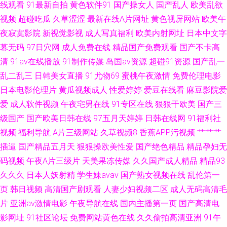
线观看
91最新自拍
黄色软件91
国产操女人
国产乱人
欧美乱欲
视频
超碰吃瓜
久草涩涩
最新在线A片网址
黄色视屏网站
欧美午
夜寂寞影院
新视觉影视
成人写真福利
欧美内射网址
日本中文字
幕无码
97日穴网
成人免费在线
精品国产免费观看
国产不卡高
清
91av在线播放
91制作传媒
岛国av资源
超碰91资源
国产乱一
乱二乱三
日韩美女直播
91尤物69
蜜桃午夜激情
免费伦理电影
日本电影伦理片
黄瓜视频成人
性爱婷婷
爱豆在线看
麻豆影院爱
爱
成人软件视频
午夜宅男在线
91专区在线
狠狠干欧美
国产三
级国产
国产欧美日韩在线
97五月天婷婷
日韩在线网
91福利社
视频
福利导航
A片三级网站
久草视频8
香蕉APP污视频
艹艹艹
插逼
国产精品五月天
狠狠操欧美性爱
国产绝色精品
精品孕妇无
码视频
午夜A片三级片
天美果冻传媒
久久国产成人精品
精品93
久久久
日本人妖射精
学生妹avav
国产熟女视频在线
乱伦第一
页
韩日视频
高清国产剧观看
人妻少妇视频二区
成人无码高清毛
片
亚洲av激情电影
午夜导航在线
国内主播第一页
国产高清电
影网址
91社区论坛
免费网站黄色在线
久久偷拍高清亚洲
91午