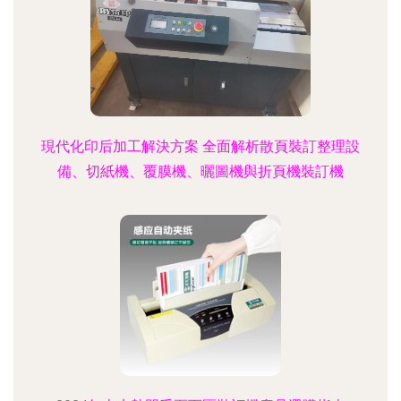
現代化印后加工解決方案 全面解析散頁裝訂整理設
備、切紙機、覆膜機、曬圖機與折頁機裝訂機