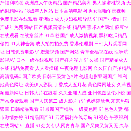
产福利啪啪
欧洲成人午夜精品
国产精品美乳
男人操蜜桃视频
无
码射精网站
18成年人网站
日本高清电影网
男女啪啪午夜视频
文学日韩 日韩三级aa 97在线超碰丝袜 黄色91香蕉 日本操逼文学 在线久草网
免费电影在线观看
亚洲ab
成人少妇视频导航
91国产小青蛙
国
国产v网站 欧美极品视频 午夜福利在线影院 97超碰在线播放 色中TV日本 肏
产成年免费网站
国产视频高清在线
精品香蕉
求a片网址
麻豆tv
在线观看
在线撸丝片
91草碰
国产成人激情视频
黑料吃瓜精品
屄网站麻豆 九九国产热 日韩人妻花 ab天堂中文 久久综合 深夜福利院 91蜜
偷拍
91大神合集
成人拍拍拍免费
香港伦理剧
日韩大片观看网
址
日韩免费电影
91羞羞视频
国产网站
青草全福视在线
性导航
桃播 豆花av在线 伦理片一二三 91黄在线观看网 海角福利导航 少妇草草操
影视AV
日本一级在线视频
国产好片浮力
91久操
国产精品成人
在线
精品免费看
人人看操碰
午夜伦理电影网
久久国自产拍精品
91视频综合区 国产17页 美女人人操 无码内射激情影院 探花福利极品 天堂网
高清乱码0
国产欧美
日韩三级黄色A片
伦理电影亚洲国产
福利
最新网址 国产精品久久 尤物色情 九九热精品视频 午夜吃奶国产视频 加勒比
姬黄色网址
欧美伊人影院
丁香成人五月花
黄色网网址女
久草视
频最新网址
日韩大片在线看
久久亚洲人成
亚州色图乱伦小说
国
综合色 日韩在线97 91手机小视频 高清av资源 欧美日韩日本网 91在线资源
产va免费观看
国产人妖第二
成人影片h
91色婷婷瑟色
东京热狠
狠草
日韩精品观看
91最新国产精品
一级黄色网
91色色人妻
都
站 老司机福利社区 91抠逼 国产精品爽爽网站 人人起碰人人 伊人青青大香蕉
市激情婷婷
91精品国产91
云涩福利在线导航
91视色
午夜福利
在线网站
91直播
91处女
伊人网青青草
国产又爽又黄又无
久草
波多野快播 黄色视频网站链接 日本女人毛片 99人妻草 久草免费福利在 91视