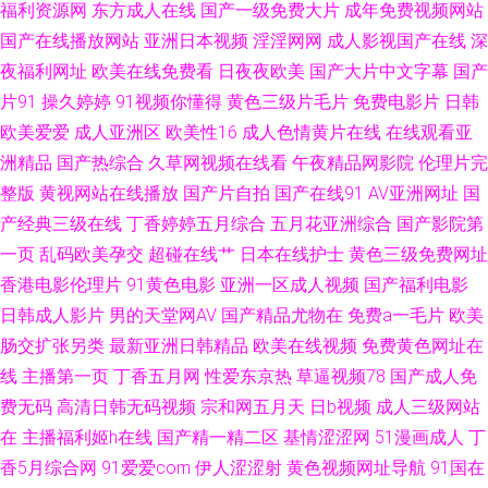
福利资源网
东方成人在线
国产一级免费大片
成年免费视频网站
国产在线播放网站
亚洲日本视频
淫淫网网
成人影视国产在线
深
频99视频 国产成人性爱午夜 人人操AV 影视Av第一页 超碰av人人 久久不射
夜福利网址
欧美在线免费看
日夜夜欧美
国产大片中文字幕
国产
网站 探花久操 91热视 久久草莓在线 亚洲欧美日韩A片 超碰人人操人人妻 老
片91
操久婷婷
91视频你懂得
黄色三级片毛片
免费电影片
日韩
欧美爱爱
成人亚洲区
欧美性16
成人色情黄片在线
在线观看亚
司机性AV 五月天激情人体 超碰注妇 另类极品AV 无码一卡 av私人影院 激情
洲精品
国产热综合
久草网视频在线看
午夜精品网影院
伦理片完
整版
黄视网站在线播放
国产片自拍
国产在线91
AV亚洲网址
国
综合社区 伊人222成人网 福利社午夜影院 欧美A√ 亚洲成人午夜天堂 操逼
产经典三级在线
丁香婷婷五月综合
五月花亚洲综合
国产影院第
一页
乱码欧美孕交
超碰在线艹
日本在线护士
黄色三级免费网址
COm77 久草先锋毛片在线 深夜影院毛片 91中文国产视频 含羞草AV影院 91
香港电影伦理片
91黄色电影
亚洲一区成人视频
国产福利电影
日韩成人影片
男的天堂网AV
国产精品尤物在
免费a一毛片
欧美
秘密入口 欧美亚洲色的图
肠交扩张另类
最新亚洲日韩精品
欧美在线视频
免费黄色网址在
线
主播第一页
丁香五月网
性爱东京热
草逼视频78
国产成人免
费无码
高清日韩无码视频
宗和网五月天
日b视频
成人三级网站
在
主播福利姬h在线
国产精一精二区
基情涩涩网
51漫画成人
丁
香5月综合网
91爱爱com
伊人涩涩射
黄色视频网址导航
91国在