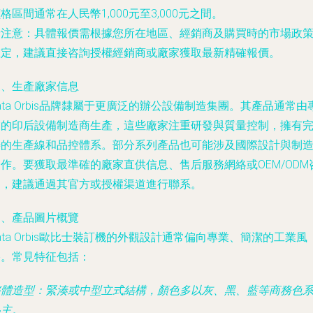
格區間通常在人民幣1,000元至3,000元之間。
請注意
：具體報價需根據您所在地區、經銷商及購買時的市場政
確定，建議直接咨詢授權經銷商或廠家獲取最新精確報價。
三、生產廠家信息
ata Orbis品牌隸屬于更廣泛的辦公設備制造集團。其產品通常由
業的印后設備制造商生產，這些廠家注重研發與質量控制，擁有
善的生產線和品控體系。部分系列產品也可能涉及國際設計與制
作。要獲取最準確的廠家直供信息、售后服務網絡或OEM/ODM
詢，建議通過其官方或授權渠道進行聯系。
四、產品圖片概覽
ata Orbis歐比士裝訂機的外觀設計通常偏向專業、簡潔的工業風
格。常見特征包括：
整體造型
：緊湊或中型立式結構，顏色多以灰、黑、藍等商務色
為主。