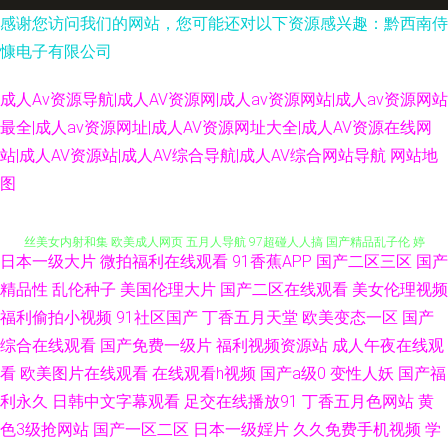
感谢您访问我们的网站，您可能还对以下资源感兴趣：黔西南侍
慷电子有限公司
成人Av资源导航|成人AV资源网|成人av资源网站|成人av资源网站
最全|成人av资源网址|成人AV资源网址大全|成人AV资源在线网
站|成人AV资源站|成人AV综合导航|成人AV综合网站导航
网站地
97超碰伊人 91熟女中文免费 深夜探花福利 www久热com 东京热AV情趣 黑
图
丝美女内射和集 欧美成人网页 五月人导航 97超碰人人搞 国产精品乱子伦 婷
日本一级大片
微拍福利在线观看
91香蕉APP
国产二区三区
国产
婷好色五月天 成人AV久人亚洲 亚洲福利喷水 99热这里有精品 国产ass 天堂
精品性
乱伦种子
美国伦理大片
国产二区在线观看
美女伦理视频
福利偷拍小视频
91社区国产
丁香五月天堂
欧美变态一区
国产
资源网欧美色 99色色网 九九精品一级 婷婷色色资源网站 91小视频在线看 丁
综合在线观看
国产免费一级片
福利视频资源站
成人午夜在线观
看
欧美图片在线观看
在线观看h视频
国产a级0
变性人妖
国产福
香怡红院午夜 久久丁香五月 青娱乐豆花午夜 亚洲资源网站 超碰大秀美女 韩
利永久
日韩中文字幕观看
足交在线播放91
丁香五月色网站
黄
日AV片 另类专区亚洲 五月激情网站 91蜜桃臀无码 wwwav天堂网 韩国性爱
色3级抢网站
国产一区二区
日本一级婬片
久久免费手机视频
学