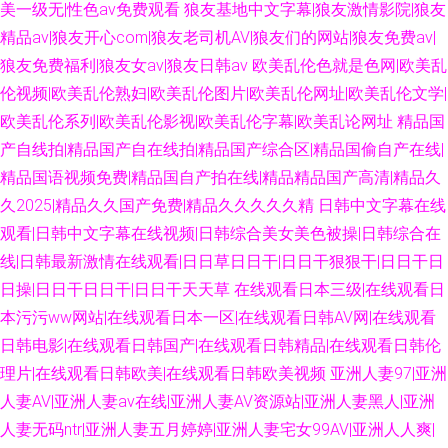
美一级无|性色av免费观看
狼友基地中文字幕|狼友激情影院|狼友
精品av|狼友开心com|狼友老司机AV|狼友们的网站|狼友免费av|
狼友免费福利|狼友女av|狼友日韩av
欧美乱伦色就是色网|欧美乱
伦视频|欧美乱伦熟妇|欧美乱伦图片|欧美乱伦网址|欧美乱伦文学|
欧美乱伦系列|欧美乱伦影视|欧美乱伦字幕|欧美乱论网址
精品国
产自线拍|精品国产自在线拍|精品国产综合区|精品国偷自产在线|
精品国语视频免费|精品国自产拍在线|精品精品国产高清|精品久
久2025|精品久久国产免费|精品久久久久久精
日韩中文字幕在线
观看|日韩中文字幕在线视频|日韩综合美女美色被操|日韩综合在
线|日韩最新激情在线观看|日日草日日干|日日干狠狠干|日日干日
日操|日日干日日干|日日干天天草
在线观看日本三级|在线观看日
本污污ww网站|在线观看日本一区|在线观看日韩AV网|在线观看
日韩电影|在线观看日韩国产|在线观看日韩精品|在线观看日韩伦
理片|在线观看日韩欧美|在线观看日韩欧美视频
亚洲人妻97|亚洲
人妻AV|亚洲人妻av在线|亚洲人妻AV资源站|亚洲人妻黑人|亚洲
人妻无码ntr|亚洲人妻五月婷婷|亚洲人妻宅女99AV|亚洲人人爽|