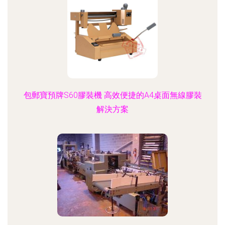
包郵寶預牌S60膠裝機 高效便捷的A4桌面無線膠裝
解決方案