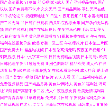
国产高清视频
91草莓
丝瓜视频污成人
国产亚洲视品在线
国产
玖玖
国产免费毛不卡片
久久无码
国产精品网络
孕妇无码在线
91手机论坛
91视频新地址
91日逼
午夜啪视频
91啪水蜜桃网
国
产二区无码
91日韩在线观看
西瓜影院视频全集
国产孕妇无码视
频
国产在线福利
国产在线日皮片
午夜神马伦理
毛片网站美女
AV福利激情毛片
黄色网在线播放
91视频免费在线
91午夜在线
福利在线视频导航
欧美喷潮一区二区
午夜理论片
日本第二片区
国产免费大片
精品呦视频
日本乱伦高清无码
深夜国产视频
91
刺激视频
日本中文字幕一区
日韩免费精品视频
日本高清v
欧美
日韩伦理午夜
91碰超免费
亚洲色图网站
精品欧美
成人AV在线
观看
日本a级在线
干露脸熟女
在线观看黄色网
成人抖音
爰上碰
91
国产美女91视频
国产情侣片
97人人看
国产三级视频在线
91
免费视频精品
国产精品另类
黄色AV网站人
黄色91福利社
污网
址18禁
国产高清不卡二区
成人午夜视频免费
欧美激情福利网
国产青青青草
91草逼视频
免费看片日韩
午夜视频福利免费
国
产嫩草视频在线
69叉叉叉
最新日本在线视频
日韩成人a
青青操