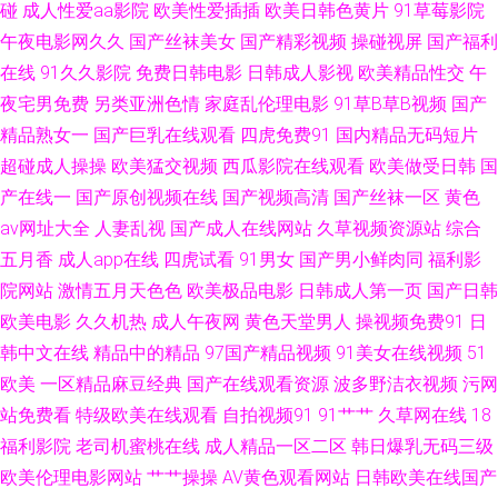
碰
成人性爱aa影院
欧美性爱插插
欧美日韩色黄片
91草莓影院
屏在线观看 日韩精品一 亚洲私人影院 九九黄色片性爱 亚洲色色狼456 精品
午夜电影网久久
国产丝袜美女
国产精彩视频
操碰视屏
国产福利
在线
91久久影院
免费日韩电影
日韩成人影视
欧美精品性交
午
第十三页 人人操人人 伊人青青香蕉 波多野氏黄色39 国产性爱区一区 欧美成
夜宅男免费
另类亚洲色情
家庭乱伦理电影
91草B草B视频
国产
精品熟女一
国产巨乳在线观看
四虎免费91
国内精品无码短片
人黄色 色色之源网址91 东京热TV 久久伊人网站 人妖社区午夜剧场 先锋av影
超碰成人操操
欧美猛交视频
西瓜影院在线观看
欧美做受日韩
国
产在线一
国产原创视频在线
国产视频高清
国产丝袜一区
黄色
视导航 超碰久热 久草在钱 青青草99热 微拍福利哇咔呀 超碰免费97 深夜老
av网址大全
人妻乱视
国产成人在线网站
久草视频资源站
综合
五月香
成人app在线
四虎试看
91男女
国产男小鲜肉同
福利影
湿机 wwwcom色色 国产视频传媒色 青娱乐激情网 午夜黄色电影 91在线免费
院网站
激情五月天色色
欧美极品电影
日韩成人第一页
国产日韩
看 韩日二三区不卡 欧美女生穴 婷婷色成人网址 超碰人人人妻 久草精品伦理
欧美电影
久久机热
成人午夜网
黄色天堂男人
操视频免费91
日
韩中文在线
精品中的精品
97国产精品视频
91美女在线视频
51
日本蜜桃视频二区 影音先锋男人站 超碰99人人乐 国内精品内射 欧美日韩久
欧美
一区精品麻豆经典
国产在线观看资源
波多野洁衣视频
污网
站免费看
特级欧美在线观看
自拍视频91
91艹艹
久草网在线
18
久 午夜影院试验区 91网站秘 TS赵恩静 久久瑟瑟爰爰 日本一本道影院 91传
福利影院
老司机蜜桃在线
成人精品一区二区
韩日爆乳无码三级
欧美伦理电影网站
艹艹操操
AV黄色观看网站
日韩欧美在线国产
媒色网站 www五月天久久 激情文学影院 欧洲三级网站在线 香蕉短视频污