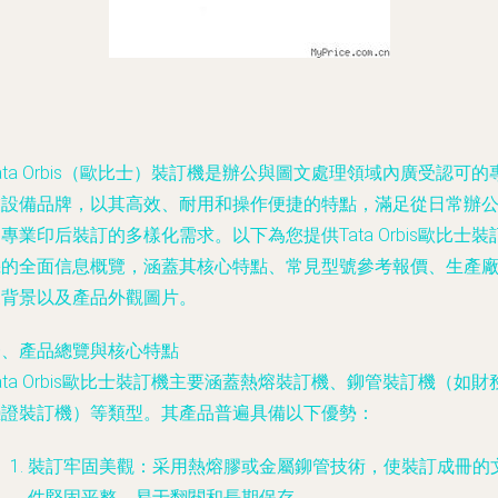
ata Orbis（歐比士）裝訂機是辦公與圖文處理領域內廣受認可的
業設備品牌，以其高效、耐用和操作便捷的特點，滿足從日常辦
專業印后裝訂的多樣化需求。以下為您提供Tata Orbis歐比士裝
機的全面信息概覽，涵蓋其核心特點、常見型號參考報價、生產
家背景以及產品外觀圖片。
一、產品總覽與核心特點
ata Orbis歐比士裝訂機主要涵蓋熱熔裝訂機、鉚管裝訂機（如財
憑證裝訂機）等類型。其產品普遍具備以下優勢：
裝訂牢固美觀
：采用熱熔膠或金屬鉚管技術，使裝訂成冊的
件堅固平整，易于翻閱和長期保存。