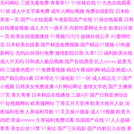
无码网站
三级无毒免费
青青草51
91丝袜在线
91九色在线观看
91插
成人中文字幕免费
成年人网站视频
免费在线影院
日本欧
美第一页
国产ts在线观看
午夜影院国产在线
91操在线观看
日韩
在线播放视频
成人大片一级天天
内射性爱网址大全
欧美社区第
一页
欧美在线视频播放
91视频污污污
超碰在线公开
AV蜜桃吃
瓜
日本欧美在线看
国产精选免费视频
国产精品91视频
69热最
新网址
无码白丝强行免费
激情影院日韩
久草123
福利欧美在线
成人片无码
日韩成人极品视频
国产在线诱惑
乱人xxxxx
超黄无
码
三级黄色图片
91免费看视频
精品午夜福利网
精品亚洲成a人
国产精品萌白酱
日本理论
91操电影
91一区
成人精品无
91国产
小视频
日韩美女免费直播
A片网站网址
激情文学色
国产主播第
37页
青久青青
日本精品在线播放
三级A片
国产日韩亚洲综合
91短视频网站
欧美骚网站
丁香五月天亚洲
欧美大粗吊人妖
深
夜福利亚洲
人兽福利导航
91叉叉操小骚逼
成人18视频
欧美大
鸡吧
草逼wwww
久草福利免费试看
岛国国产在线
91人人超碰
青青
美女白丝18禁
91肏比
国产三区电影
国产内射后入在线
黄