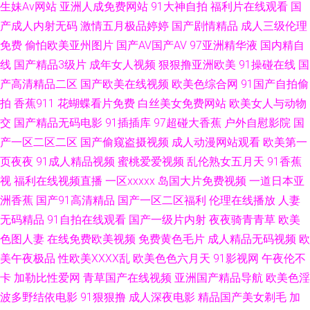
生妹Av网站
亚洲人成免费网站
91大神自拍
福利片在线观看
国
网 青青热久 亚洲天堂综合视频 www91操 福利第一导航视频 久草最新地址
产成人内射无码
激情五月极品婷婷
国产剧情精品
成人三级伦理
免费
偷怕欧美亚州图片
国产AV国产AV
97亚洲精华液
国内精自
91伪娘在线观看 国产91在线观 欧美韩爆操逼 日韩乱轮网站 91传媒综合网
线
国产精品3级片
成年女人视频
狠狠撸亚洲欧美
91操碰在线
国
产高清精品二区
国产欧美在线视频
欧美色综合网
91国产自拍偷
97桃密网 草美女bb 东京热久久AV 免费网址91 欧洲色三级 美女被草网站 探
拍
香蕉911
花蝴蝶看片免费
白丝美女免费网站
欧美女人与动物
交
国产精品无码电影
91插插库
97超碰大香蕉
户外自慰影院
国
花色色18 91传媒网 白丝91 国产超碰在线永久 九九热这里只有精 欧州包情
产一区二区二区
国产偷窥盗摄视频
成人动漫网站观看
欧美第一
成人一区 五月超碰在线婷婷 中文字幕11页 白丝唐伯虎 国产视频九区 精品韩
页夜夜
91成人精品视频
蜜桃爱爱视频
乱伦熟女五月天
91香蕉
视
福利在线视频直播
一区xxxxx
岛国大片免费视频
一道日本亚
日 日韩美女性爱 午夜精品剧场 www久久肏 国产AAA级毛片 久久六一二三四
洲香蕉
国产91高清精品
国产一区二区福利
伦理在线播放
人妻
无码精品
91自拍在线观看
国产一级片内射
夜夜骑青青草
欧美
日本Aⅴ网站 午夜色被窝 爱豆AV在线播放 国产91在线不卡 另类欧美综合 天
色图人妻
在线免费欧美视频
免费黄色毛片
成人精品无码视频
欧
美午夜极品
性欧美ⅩⅩⅩⅩ乱
欧美色色六月天
91影视网
午夜伦不
天肏逼网 自拍第四页 岛国午夜在线 极品色五月天 日韩国产久久 亚洲色窝窝
卡
加勒比性爱网
青草国产在线视频
亚洲国产精品导航
欧美色淫
波多野结依电影
91狠狠撸
成人深夜电影
精品国产美女剃毛
加
97超碰夜夜 超碰亚洲综合网 国内av超碰 黄色香蕉视频网站 91网在线看 五月