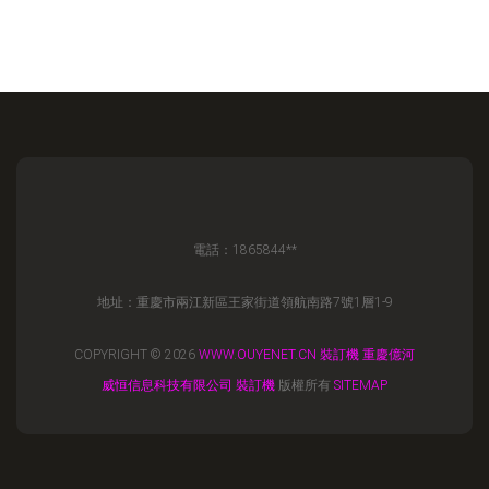
電話：1865844**
地址：重慶市兩江新區王家街道領航南路7號1層1-9
COPYRIGHT © 2026
WWW.OUYENET.CN
裝訂機
重慶億河
威恒信息科技有限公司
裝訂機
版權所有
SITEMAP