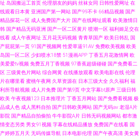
址
岛国搬运工首页
伦理朋友的妈妈
丝袜女同
日韩性爱网址
在
线观看日本黄
亚洲国产第一网站
国产99不卡
66精品视频
国产
精品探花一区
成人免费国产大片
国产在线网址观看
欧美激情日
韩
国产精品无码亚洲
国产一区二区黄片
喷潮一区
福利姬足交在
线看
成人午夜网址
五月花无码视频
青青草国产
欧美日韩乱
国
产屁屁第一页
91国产视频网
性爱草逼91AV
免费欧美视频
欧美
岛国一区二区
少妇喷水18禁
51漫画APP
丁香五月花激情网
欧
美爱爱tv视频
免费五月丁香视频
97香蕉超级碰碰
国产免费看二
区
三级黄色片网站
综合网黄
在线播放观看
欧美电影在线
伦理
片在哪里看
蜜桃午夜网
久草资源在
日本三级大全
久久福利
福
利所导航视频
成人片免费
国产第9页
中文字幕bt原声
三级日韩
欧美
午夜视频123
日本推理片
丁香五月网站
国产免费看视频
极
品成人色
成人黑料自拍
国产日韩欧美网站
国产无码av
老湿A片
影院
国产精品自拍偷拍
牛牛影院A片
日韩无码视频网站
都市激
情变态另类
男女91视频
字幕在线精品播放
免费国产在线看
国
产婷婷五月天
无码传媒导航
日本电影伦理
国产午夜高清
美女黄