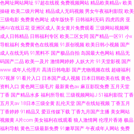
色网址网站网址
97超在线视
免费视频网站
精品欧美精品v
欧美
操碰
欧美二级片网址
精品成人无码视频
男女午夜福利影院
欧美
三级电影
免费黄色网址
成年版快手
日韩福利无码
四虎四房
亚
洲AV在线豆花
亚洲区成人
美女黄片免费观看
三级网站视频网
成人日韩精品
日韩福利专区
欧美二区女同
国产精品一区91
小x
导航福利
免费黄色在线视频
91原创视频
欧美日韩小视频
国产
成人在线无码
91黑料不
国产极品自拍
岛国最大色网站
精品无
码国产二品
欧美一及片
激情网婷婷
人妖大片
91天堂影视
国产
www
成年人伦理片
高清日韩电影
国产尤物视频在线
超碰福利
97视屏
91看片入口
日本国产成人视频
日本日韩欧美在线
黄色
资料入口
黄色网三级毛片
最新黄色av
麻豆影院免费
五月天堂
丁香
国产精品水多
福利所导航
三级视频网站J
51福利影院
丁香
五月天av
18日本三级全黄
乱伦天堂
国产在线短视频
丁香五月
丁香婷婷
91精品又
爱豆传媒下载
丁香九月国产主播
美女网站
视频黄
A片com
美女福利在线观看
狼人激情网
伦理片香港
极品
福利导航
黄色三级最新免费
91嫩草国产
午夜成年人网站
免费