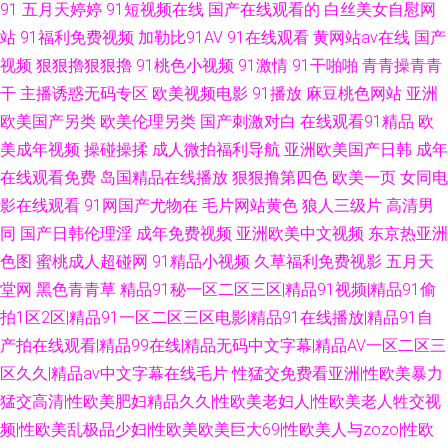
91
五月天婷婷
91短视频在线
国产在线观看的
白丝美女自慰网
站
91福利免费视频
加勒比91AV
91在线观看
黄网站av在线
国产
视频
狠狠擼狠狠擼
91桃色小视频
91激情
91干啪啪
青青操青青
干
主播诱惑无码专区
欧美视频电影
91播放
麻豆桃色网站
亚洲
欧美国产另类
欧美伦理另类
国产刺激对白
在线观看91精品
欧
美成年视频
操碰操揉
成人微拍福利导航
亚洲欧美国产日韩
成年
在线观看免费
岛国精品在线播放
狠狠撸第四色
欧美一页
女同电
影在线观看
91网国产尤物在
毛片网站黄色
狼人三级片
高清男
同
国产日韩伦理淫
成年免费视频
亚洲欧美中文视频
东京热亚洲
色图
蜜桃成人超碰网
91精品小视频
久草福利免费视影
五月天
堂网
黑色青青草
精品91秘一区二区三区|精品91视频|精品91偷
拍1区2区|精品91一区二区三区电影|精品91在线播放|精品91自
产拍在线观看|精品99在线|精品无码中文字幕|精品AV一区二区三
区久久|精品av中文字幕在线毛片
性猛交免费看亚洲|性欧美暴力
猛交高清|性欧美肥妇精品久久|性欧美老妇人|性欧美老人牲交视
频|性欧美乱极品少妇|性欧美欧美巨大69|性欧美人与zozo|性欧