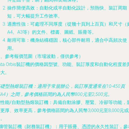
操作簡便高效
：自動化或半自動化設計，預熱快、裝訂周期
短，可大幅提升工作效率。
適應性強
：可處理不同厚度（從幾十頁到上百頁）和尺寸（
A4、A3等）的文件、標書、圖紙、賬冊等。
耐用可靠
：機身結構穩固，核心部件耐用，適合中高頻次使
用。
二、參考報價范圍（市場波動，僅供參考）
ata Orbis裝訂機的價格因型號、功能、裝訂厚度和自動化程度差
較大。
基礎型熱熔裝訂機
：適用于常規辦公，裝訂厚度通常在10-450頁
A4）之間，參考價格區間約為人民幣800元至2,500元。
高性能/自動型熱熔裝訂機
：具備自動涂膠、壓緊、冷卻等功能，
更厚、效率更高，參考價格區間約為人民幣3,000元至8,000元
高。
鉚管裝訂機（財務裝訂機）
：用于賬冊、憑證的永久性裝訂，參