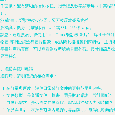
操作面板
：配有清晰的控制按鈕、指示燈及數字顯示屏（中高端
號）。
訂槽/臺
：明顯的裝訂位置，用于放置書脊和文件。
品牌標識
：機身上清晰印有“Tata”或“Orbis”品牌Logo。
建議您
：通過搜索引擎使用“Tata Orbis 裝訂機 圖片”、“歐比士裝
實物圖”等關鍵詞進行圖片搜索，或訪問其授權經銷商網站、主流
商平臺的商品頁面，可以查看到各型號的具體外觀、尺寸細節及
作界面特寫。
五、選購與使用建議
在選購時，請明確您的核心需求：
裝訂量與厚度
：評估日常裝訂文件的頁數范圍和頻率。
文件類型
：是普通文件、標書，還是財務憑證、設計圖紙？
自動化需求
：是否需要自動涂膠、壓緊以節省人力和時間？
預算與售后
：在預算范圍內選擇可靠品牌，并確認供應商的