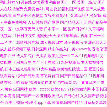
勒比熟女
91碰在线
欧美裸模
萌白酱国产一区
美国一级AV
国产
天娱乐黄站 大香蕉网官网内 日韩国产美欧 人妻草草草草 色悠悠香蕉 91人人
人在线成免费
免费黄色A片网址
微拍福利国产视频
国产人成无
码视频
国产原创区色花堂
在线免费黄A片
久草福利
乱伦家庭
成
超碰欧美 传媒AV导航 人妖性生活片 天美传媒麻豆MD 人人草天天干 香蕉視
人午夜免费视频
人妖射精
国产屁屁
国产精品天干天
国产精品午
夜一区
中文字幕无码人妻
日本不卡二区
国产日韩91
久草福利
頻 91偷拍探花网站 福利社午夜福利 人人干97 午夜影院307 91大香萑 ts色av
视频网
91日日夜夜91
超碰碰天天操
91草草酒店视频
韩日一区
二区
国产激情视频网站
成人视频日本
茄子视频污
亚洲色欲天天
国产操女人 美女含羞草 3级片第一页 超碰夫妻 国产日韩欧美 玖玖热玖玖热
成人丝瓜视频下载
日韩逼网
精东传媒入口
黄wwww色
香港伦理
玖玖 人人操免费 97超碰色色 国产精品18p 久久国产网址 欧美性第一页 熟妇
电影在线
成人影院在线播放
欧美足交一区二区
91视频电影
另
类四虎
亚洲东京热
国产不卡在线
91九色视频
日本天堂视频导
一区二区视频 福利视频网址导航 老湿浮力院 日本成人H片 无码专区桃花岛
航
日本三级光棍影院
91大神精品
欧美怡红院院二区
爱豆传媒
观看网站
综合日韩欧美
草逼网首页
国产日韩精品91
91视频网
韩日无码全集 肏屄视频免费观看 人妻精品二区在线 日韩免费性网站 黑人激
站在线
69性影院
福利资源在线
91自拍最新网址
青青草国产成
人
黄色岛国网站
欧美一xxxxx
欧美gayv
91色情激情网
中国韩国
情影院 天堂资源网站 97狼友基地 91视社 91看片免费下载 蜜臀导航 熟女丝
日本高清
国产国产一区
亚洲欧洲成人
日韩在线
久久国产影视综
合
欧美69潮喷
伦理片app下载
激情视频国产精品
91草莓久草超
袜 91精品国产孕妇 成人dy亚洲 精品艹爱 97色色电影院 韩日av网址 蜜桃视