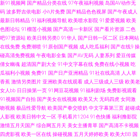
新91视频网
国产精品分类在线
97午夜福利视频
岛国AV动作无
91小巨 浮力影院AV 日韩精品一品二品 91精品网站免费 大香蕉伊人操 久久
码
波多野吉依电影
小h片免费
国产精品色色视屏
国产午夜成人
最新日韩精品
91福利视频导航
欧美喷水影院
91爱爱视频
欧美
老熟妇 日韩操逼片 91社永久入口 成人剧场网址 九一久久 日韩免费一级 波
色图论坛
91榴莲小视频
国产高清一卡新区
国产看片资源
二色
吧97资源站
欧美日韩另类0
91华人
国产日韩一区二区
日本网站
多野结衣四级片 九九综合色网 日本一级影片 91视频一区蜜桃 成人小视频
在线免费
免费潮喷
91原创国产视频
成人吃瓜福利
国产在线9
操
碰高清免费视频
午夜电影全集
国产AV无码
人妻系列
爱豆传媒
APP 久久综合久久 日韩久久推油 影音先锋迷奸系列 含羞草影音 日本五区视
倩女幽魂
超清国产剧大全
91中文字幕在线
免费在线小视频
吃
瓜福利小视频
免费91
国产日产亚洲精品
91社在线高清
人人草
频 51视屏 超碰97自慰 黄色视频久久 日本阿v视频 51国产视频在线 操逼视频
香蕉
激情另类图片
亚洲欧美在线观看
成人三级成人三级
欧美老
软件 狠狠干影院 欧美一级黄色A片 日本叉叉叉成人片 97涩在线资源网 国产
女人bb
日日操第一页
91网豆花视频
91福利剧场
免费影视观看
91视频国产自拍
国产美女在线视频
欧美又大
无码四虎
女同激
伪娘专区 日本高清www 一本道成人在线 AV五月激情淫淫 海角天涯91社区
吻视频
极品性爱导航
欧美国产拳交喷奶
中文字幕第三页
超碰成
人影视
欧美日韩中文一区
手机看片1204
91色快播
福利撸影院
欧美另类激情 18视频黄app 成人Aⅴ网站 九一白虎 人人操B 一本道ab在线 97
激情五月天国产
综合网五月天
美女主播青草
国产高清不卡视频
四虎影视
欧美一区在线
操碰视频
五月天婷婷欧美
欧美大BB
国
资源欧美 国产日韩一级二级 欧美黑人日韩六区 污视频观看 91熟妇探花 激情